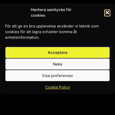
Navigering
Hantera samtycke för
cookies
Nyheter
Sponsorpaket
För att ge en bra upplevelse använder vi teknik som
Kontakt
cookies för att lagra och/eller komma åt
enhetsinformation.
Följ oss
Acceptera
Facebook
Instagram
Neka
Youtube
Visa preferenser
Cookie Policy
© 2022 BAIK FUTSAL
Webbplats skapad av Quma - Generating growth & Building brands
Cookie policy