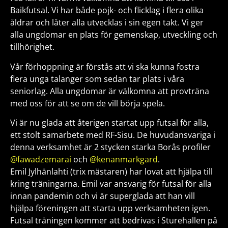
Baikfutsal. Vi har både pojk- och flicklag i flera olika
åldrar och låter alla utvecklas i sin egen takt. Vi ger
alla ungdomar en plats för gemenskap, utveckling och
tillhörighet.
Vår förhoppning är förstås att vi ska kunna fostra
flera unga talanger som sedan tar plats i våra
seniorlag. Alla ungdomar är välkomna att provträna
med oss för att se om de vill börja spela.
Vi är nu glada att återigen startat upp futsal för alla,
ett stolt samarbete med RF-Sisu. De huvudansvariga i
denna verksamhet är 2 stycken starka Borås profiler
@fawadzemarai
och
@kenanmarkgard
.
Emil Jylhänlahti (trix mästaren) har lovat att hjälpa till
kring träningarna. Emil var ansvarig för futsal för alla
innan pandemin och vi är superglada att han vill
hjälpa föreningen att starta upp verksamheten igen.
Futsal träningen kommer att bedrivas i Sturehallen på