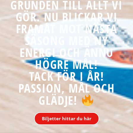
GRUNDEN TILL ALLT VI
GÖR. NU BLICKAR VI
FRAMÅT MOT NÄSTA
SÄSONG MED NY
ENERGI OCH ÄNNU
HÖGRE MÅL!
TACK FÖR I ÅR!
PASSION, MÅL OCH
GLÄDJE!
Biljetter hittar du här