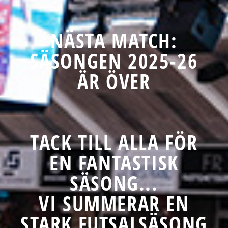
NÄSTA MATCH:
SÄSONGEN 2025-26
ÄR ÖVER
TACK TILL ALLA FÖR
EN FANTASTISK
SÄSONG...
VI SUMMERAR EN
STARK FUTSALSÄSONG