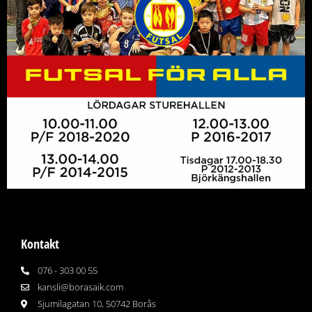
Kontakt
076 - 303 00 55
kansli@borasaik.com
Sjumilagatan 10, 50742 Borås