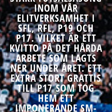
INOM VÅR
ELITVERKSAMHET I
SFL, RFL, P19 OCH
P17. VILKET ÄR ETT
KVITTO PÅ DET HÅRDA
ARBETE SOM LAGTS
NER UNDER ÅRET. ETT
EXTRA STORT GRATTIS
TILL P17 SOM TOG
HEM ETT
IMPONERANDE SM-