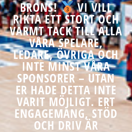
BRONS!
VI VILL
RIKTA ETT STORT OCH
VARMT TACK TILL ALLA
VÅRA SPELARE,
LEDARE, ÖVRIGA OCH
INTE MINST VÅRA
SPONSORER – UTAN
ER HADE DETTA INTE
VARIT MÖJLIGT. ERT
ENGAGEMANG, STÖD
OCH DRIV ÄR