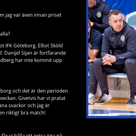
om jag var även innan priset
alla?
ot IFK Göteborg. Elliot Sköld
 Danijel Sijan är fortfarande
edberg har inte kommit upp
teborg och det är den perioden
eckan. Givetvis har vi pratat
dana svackor och jag är
n riktigt bra match!
får vi hålla ett extra öga på.