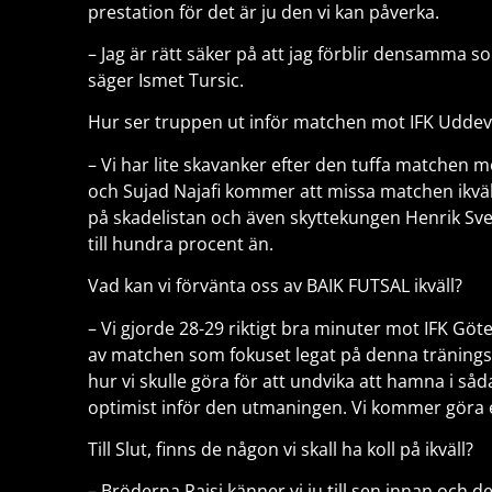
prestation för det är ju den vi kan påverka.
– Jag är rätt säker på att jag förblir densamma s
säger Ismet Tursic.
Hur ser truppen ut inför matchen mot IFK Uddev
– Vi har lite skavanker efter den tuffa matchen m
och Sujad Najafi kommer att missa matchen ikväll.
på skadelistan och även skyttekungen Henrik Sv
till hundra procent än.
Vad kan vi förvänta oss av BAIK FUTSAL ikväll?
– Vi gjorde 28-29 riktigt bra minuter mot IFK Gö
av matchen som fokuset legat på denna träningsv
hur vi skulle göra för att undvika att hamna i så
optimist inför den utmaningen. Vi kommer göra e
Till Slut, finns de någon vi skall ha koll på ikväll?
– Bröderna Raisi känner vi ju till sen innan och de 