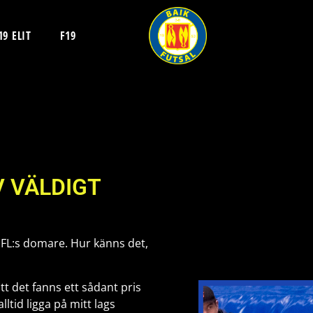
19 ELIT
F19
V VÄLDIGT
 SFL:s domare. Hur känns det,
tt det fanns ett sådant pris
lltid ligga på mitt lags