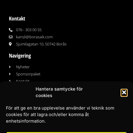
Kontakt
076 - 303 00 55
kansli@borasaik.com
Sjumilagatan 10, 50742 Borås
Navigering
Nyheter
Sponsorpaket
Kontakt
Hantera samtycke för
cookies
Följ oss
För att ge en bra upplevelse använder vi teknik som
Facebook
cookies för att lagra och/eller komma åt
Instagram
enhetsinformation.
Youtube