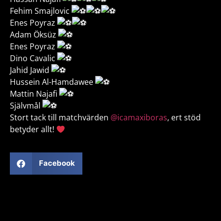
Fehim Smajlovic
Enes Poyraz
Adam Öksüz
Enes Poyraz
Dino Cavalic
Jahid Jawid
Hussein Al-Hamdawee
Mattin Najafi
Självmål
Stort tack till matchvärden
@icamaxiboras
, ert stöd
betyder allt!
Facebook