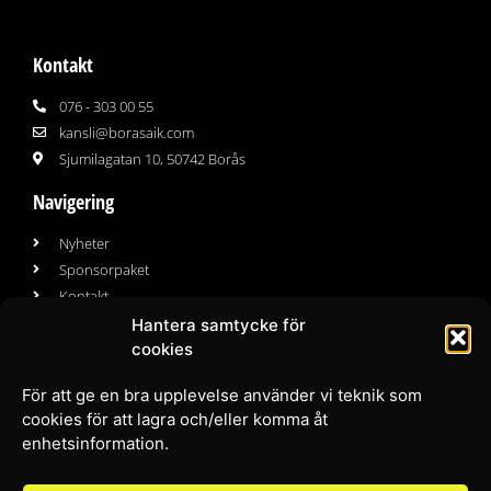
Kontakt
076 - 303 00 55
kansli@borasaik.com
Sjumilagatan 10, 50742 Borås
Navigering
Nyheter
Sponsorpaket
Kontakt
Hantera samtycke för
cookies
Följ oss
För att ge en bra upplevelse använder vi teknik som
Facebook
cookies för att lagra och/eller komma åt
Instagram
enhetsinformation.
Youtube