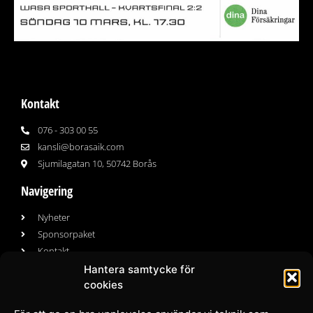
Kontakt
076 - 303 00 55
kansli@borasaik.com
Sjumilagatan 10, 50742 Borås
Navigering
Nyheter
Sponsorpaket
Kontakt
Hantera samtycke för
cookies
Följ oss