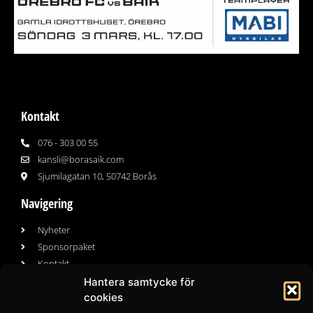
Kontakt
076 - 303 00 55
kansli@borasaik.com
Sjumilagatan 10, 50742 Borås
Navigering
Nyheter
Sponsorpaket
Kontakt
Hantera samtycke för
cookies
Följ oss