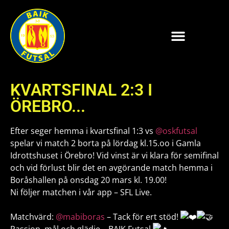
KVARTSFINAL 2:3 I
ÖREBRO...
Efter seger hemma i kvartsfinal 1:3 vs
@oskfutsal
spelar vi match 2 borta på lördag kl.15.oo i Gamla
Idrottshuset i Örebro! Vid vinst är vi klara för semifinal
och vid förlust blir det en avgörande match hemma i
Boråshallen på onsdag 20 mars kl. 19.00!
Ni följer matchen i vår app – SFL Live.
Matchvärd:
@mabiboras
– Tack för ert stöd!