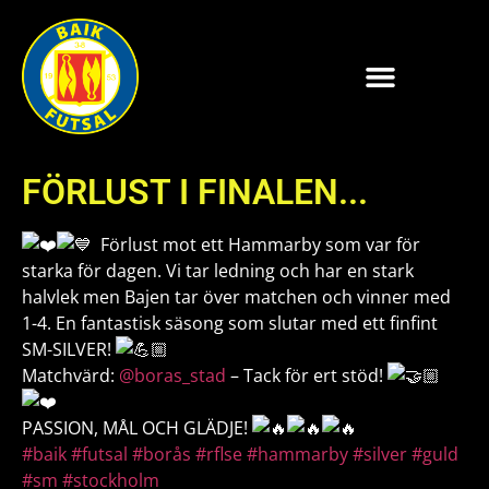
FÖRLUST I FINALEN...
Förlust mot ett Hammarby som var för
starka för dagen. Vi tar ledning och har en stark
halvlek men Bajen tar över matchen och vinner med
1-4. En fantastisk säsong som slutar med ett finfint
SM-SILVER!
Matchvärd:
@boras_stad
– Tack för ert stöd!
PASSION, MÅL OCH GLÄDJE!
#baik
#futsal
#borås
#rflse
#hammarby
#silver
#guld
#sm
#stockholm