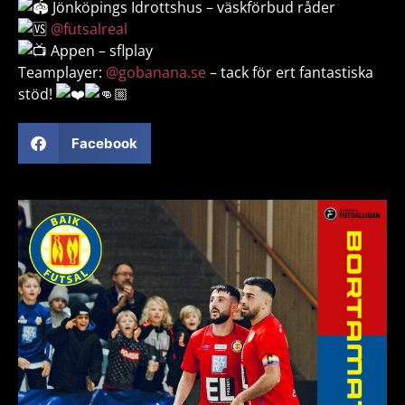
Jönköpings Idrottshus – väskförbud råder
@futsalreal
Appen – sflplay
Teamplayer:
@gobanana.se
– tack för ert fantastiska
stöd!
Facebook