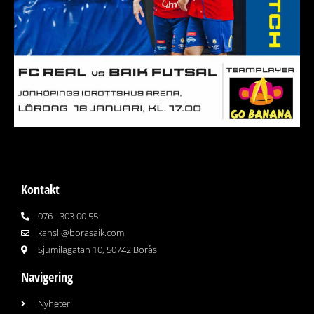
Kontakt
076 - 303 00 55
kansli@borasaik.com
Sjumilagatan 10, 50742 Borås
Navigering
Nyheter