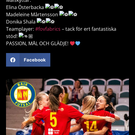
Målskyttar:
Elina Österbacka️️
Madeleine Mårtensson ️️️️
Donika Shala
Teamplayer:
#fovfabrics
– tack för ert fantastiska
stöd!
PASSION, MÅL OCH GLÄDJE!
Facebook