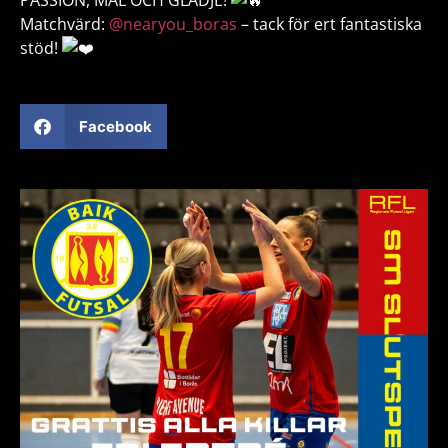
PASSION, MÅL OCH GLÄDJE!
Matchvärd:
@nearyou_boras
– tack för ert fantastiska
stöd!
Facebook