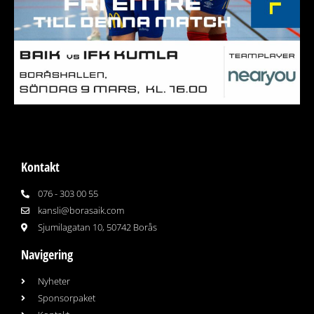
Kontakt
076 - 303 00 55
kansli@borasaik.com
Sjumilagatan 10, 50742 Borås
Navigering
Nyheter
Sponsorpaket