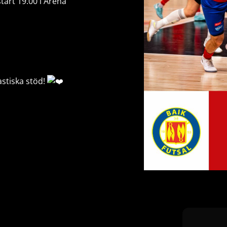
art 19.00 i Arena
tastiska stöd!