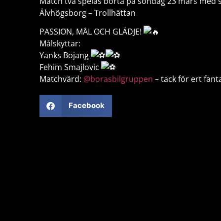
Match två spelas borta på söndag 23 mars med st
Älvhögsborg – Trollhättan
PASSION, MÅL OCH GLÄDJE!
Målskyttar:
Yanks Bojang ️
Fehim Smajlovic
Matchvärd:
@borasbilgruppen
– tack för ert fan
Facebook