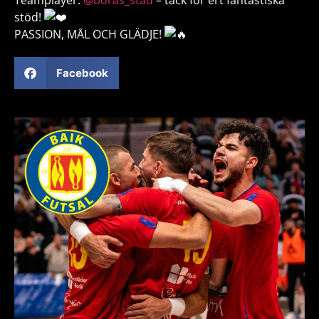
Teamplayer:
@boras_stad
– tack för ert fantastiska
stöd!
PASSION, MÅL OCH GLÄDJE!
Facebook